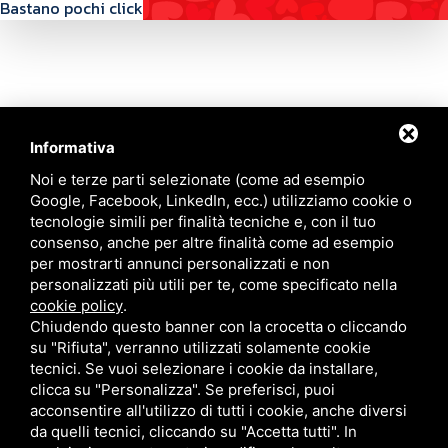
Bastano pochi click
Informativa
Contattaci
Noi e terze parti selezionate (come ad esempio
Google, Facebook, LinkedIn, ecc.) utilizziamo cookie o
tecnologie simili per finalità tecniche e, con il tuo
Via Quinto Bucci, 205, 47521 Cesena (FC)
consenso, anche per altre finalità come ad esempio
+39 0543 31536
per mostrarti annunci personalizzati e non
+39 320 6635083
personalizzati più utili per te, come specificato nella
info@amiciziaeamore.it
cookie policy
.
Links
Chiudendo questo banner con la crocetta o cliccando
su "Rifiuta", verranno utilizzati solamente cookie
tecnici. Se vuoi selezionare i cookie da installare,
Chi siamo
Annunci
clicca su "Personalizza". Se preferisci, puoi
Crea il tuo profilo
Blog
acconsentire all'utilizzo di tutti i cookie, anche diversi
Franchising
Contatti
da quelli tecnici, cliccando su "Accetta tutti". In
Follow Us