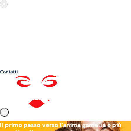
Chi siamo
Crea il tuo profilo
Franchising
Annunci
Blog
Contatti
I
l
p
r
i
m
o
p
a
s
s
o
v
e
r
s
o
l
'
a
n
i
m
a
g
e
m
e
l
l
a
è
p
i
ù