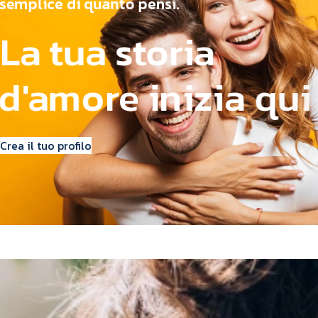
s
e
m
p
l
i
c
e
d
i
q
u
a
n
t
o
p
e
n
s
i
.
L
a
t
u
a
s
t
o
r
i
a
d
'
a
m
o
r
e
i
n
i
z
i
a
q
u
i
Crea il tuo profilo