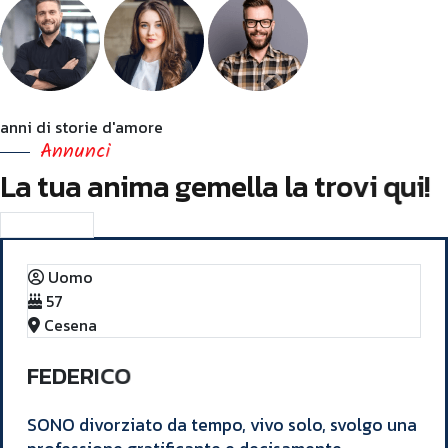
+20
anni di storie d'amore
A
n
n
u
n
c
i
L
a
t
u
a
a
n
i
m
a
g
e
m
e
l
l
a
l
a
t
r
o
v
i
q
u
i
!
Scoprili tutti
Uomo
57
Cesena
F
E
D
E
R
I
C
O
SONO divorziato da tempo, vivo solo, svolgo una