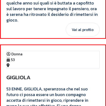
qualche anno sui quali si è buttata a capofitto
sul lavoro per tenere impegnato il pensiero, ora
è serena ha ritrovato il desiderio di rimettersi in
gioco.​
Vai al profilo
Donna
53
G
I
G
L
I
O
L
A
​53 ENNE, GIGLIOLA, speranzosa che nel suo
futuro ci possa essere un buon compagno
accetta di rimettersi in gioco, riprendere in