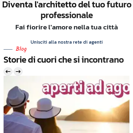
D
i
v
e
n
t
a
l
'
a
r
c
h
i
t
e
t
t
o
d
e
l
t
u
o
f
u
t
u
r
o
p
r
o
f
e
s
s
i
o
n
a
l
e
F
a
i
f
i
o
r
i
r
e
l
'
a
m
o
r
e
n
e
l
l
a
t
u
a
c
i
t
t
à
Unisciti alla nostra rete di agenti
B
l
o
g
S
t
o
r
i
e
d
i
c
u
o
r
i
c
h
e
s
i
i
n
c
o
n
t
r
a
n
o