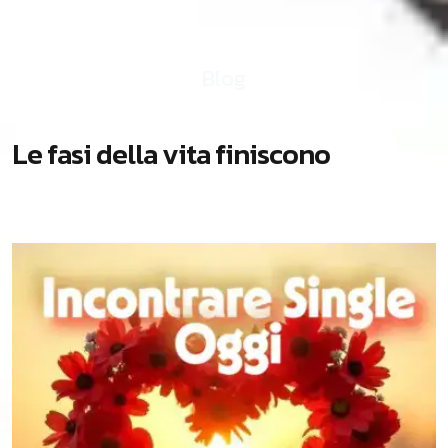
Blog
La fasi della vita finiscono
L
e
f
a
s
i
d
e
l
l
a
v
i
t
a
f
i
n
i
s
c
o
n
o