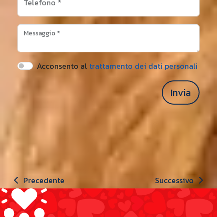
Telefono
*
Messaggio
*
Acconsento al
trattamento dei dati personali
Invia
Precedente
Successivo