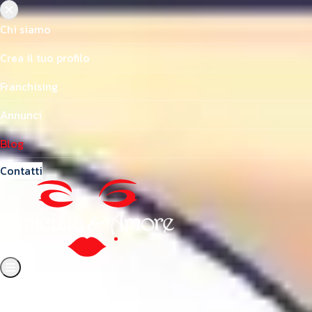
Chi siamo
Crea il tuo profilo
Franchising
Annunci
Blog
Contatti