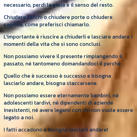
necessario, perdi la gioia e il senso del resto.
Chiudere cerchi o chiudere porte o chiudere
capitoli, come preferisci chiamarlo.
L'importante è riuscire a chiuderli e lasciare andare i
momenti della vita che si sono conclusi.
Non possiamo vivere il presente rimpiangendo il
passato, né tantomeno domandandoci il perché.
Quello che è successo è successo e bisogna
lasciarlo andare, bisogna staccarsene.
Non possiamo essere eternamente bambini, né
adolescenti tardivi, né dipendenti di aziende
inesistenti, né avere legami con chi non vuole essere
legato a noi.
I fatti accadono e bisogna lasciarli andare!