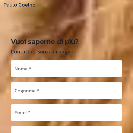
Paulo Coelho
Vuoi saperne di più?
Contattaci senza impegno
Nome
*
Cognome
*
Email
*