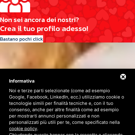
N
o
n
s
e
i
a
n
c
o
r
a
d
e
i
n
o
s
t
r
i
?
C
r
e
a
i
l
t
u
o
p
r
o
f
i
l
o
a
d
e
s
s
o
!
Bastano pochi click
Informativa
Contattaci
Noi e terze parti selezionate (come ad esempio
Google, Facebook, LinkedIn, ecc.) utilizziamo cookie o
tecnologie simili per finalità tecniche e, con il tuo
Via Quinto Bucci, 205, 47521 Cesena (FC)
consenso, anche per altre finalità come ad esempio
+39 0543 31536
per mostrarti annunci personalizzati e non
+39 320 6635083
personalizzati più utili per te, come specificato nella
info@amiciziaeamore.it
cookie policy
.
Links
Chiudendo questo banner con la crocetta o cliccando