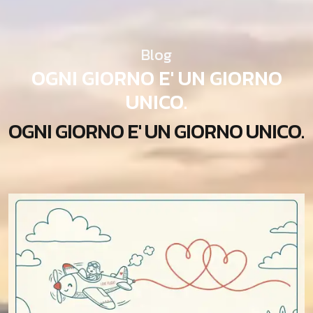
Blog
OGNI GIORNO E' UN GIORNO
UNICO.
O
G
N
I
G
I
O
R
N
O
E
'
U
N
G
I
O
R
N
O
U
N
I
C
O
.