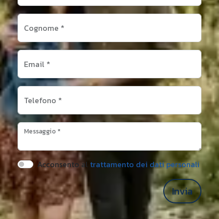
Cognome
*
Email
*
Telefono
*
Messaggio
*
Acconsento al
trattamento dei dati personali
Invia