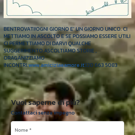
BENTROVATI!OGNI GIORNO E' UN GIORNO UNICO. CI
METTIAMO IN ASCOLTO E SE POSSIAMO ESSERE UTILI
CI PERMETTIAMO DI DARVI QUALCHE
SUGGERIMENTO.ASCOLTIAMO STORIE ,
ORAGANIZZIAMO
INCONTRI.
www.amiciziaeamore.it
320 663 5083
Vuoi saperne di più?
Contattaci senza impegno
Nome
*