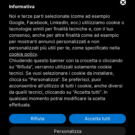
Informativa
Contattaci
Noi e terze parti selezionate (come ad esempio
Google, Facebook, LinkedIn, ecc.) utilizziamo cookie o
tecnologie simili per finalità tecniche e, con il tuo
Via Quinto Bucci, 205, 47521 Cesena (FC)
consenso, anche per altre finalità come ad esempio
+39 0543 31536
per mostrarti annunci personalizzati e non
+39 320 6635083
personalizzati più utili per te, come specificato nella
info@amiciziaeamore.it
cookie policy
.
Links
Chiudendo questo banner con la crocetta o cliccando
su "Rifiuta", verranno utilizzati solamente cookie
tecnici. Se vuoi selezionare i cookie da installare,
Chi siamo
Annunci
clicca su "Personalizza". Se preferisci, puoi
Crea il tuo profilo
Blog
acconsentire all'utilizzo di tutti i cookie, anche diversi
Franchising
Contatti
da quelli tecnici, cliccando su "Accetta tutti". In
Follow Us
qualsiasi momento potrai modificare la scelta
effettuata.
Amicizia e Amore S.a.s. di Rossi G. & C. - P. IVA 02401320409 -
Rifiuta
Accetta tutti
Privacy policy
-
Sitemap
- Questo sito è protetto da Google
Personalizza
reCAPTCHA v3,
Privacy Policy
e
Termini di servizio
di Google.