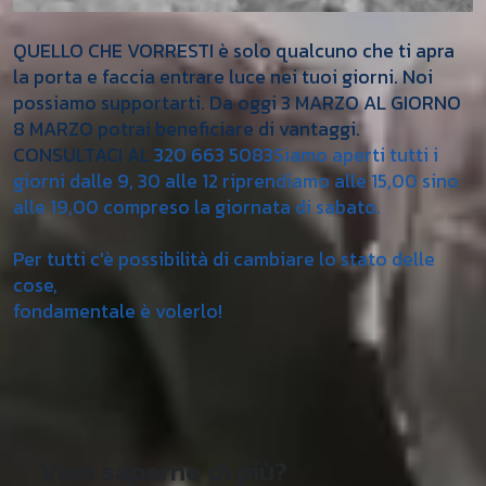
QUELLO CHE VORRESTI è solo qualcuno che ti apra
la porta e faccia entrare luce nei tuoi giorni. Noi
possiamo supportarti. Da oggi 3 MARZO AL GIORNO
8 MARZO potrai beneficiare di vantaggi.
CONSULTACI AL
320 663 5083
Siamo aperti tutti i
giorni dalle 9, 30 alle 12 riprendiamo alle 15,00 sino
alle 19,00 compreso la giornata di sabato.
​Per tutti c'è possibilità di cambiare lo stato delle
cose,
​fondamentale è volerlo!
Vuoi saperne di più?