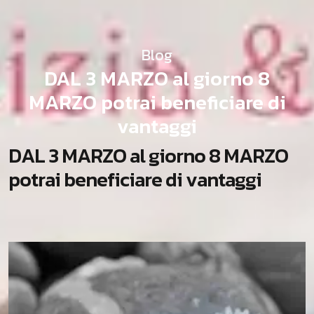
Blog
DAL 3 MARZO al giorno 8
MARZO potrai beneficiare di
vantaggi
D
A
L
3
M
A
R
Z
O
a
l
g
i
o
r
n
o
8
M
A
R
Z
O
p
o
t
r
a
i
b
e
n
e
f
i
c
i
a
r
e
d
i
v
a
n
t
a
g
g
i