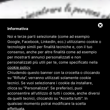
Informativa
Contattaci
Noi e terze parti selezionate (come ad esempio
Google, Facebook, LinkedIn, ecc.) utilizziamo cookie o
tecnologie simili per finalità tecniche e, con il tuo
Via Quinto Bucci, 205, 47521 Cesena (FC)
consenso, anche per altre finalità come ad esempio
+39 0543 31536
per mostrarti annunci personalizzati e non
+39 320 6635083
personalizzati più utili per te, come specificato nella
info@amiciziaeamore.it
cookie policy
.
Links
Chiudendo questo banner con la crocetta o cliccando
su "Rifiuta", verranno utilizzati solamente cookie
tecnici. Se vuoi selezionare i cookie da installare,
Chi siamo
Annunci
clicca su "Personalizza". Se preferisci, puoi
Crea il tuo profilo
Blog
acconsentire all'utilizzo di tutti i cookie, anche diversi
Franchising
Contatti
da quelli tecnici, cliccando su "Accetta tutti". In
Follow Us
qualsiasi momento potrai modificare la scelta
effettuata.