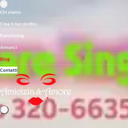
Chi siamo
Crea il tuo profilo
Franchising
Annunci
Blog
Contatti