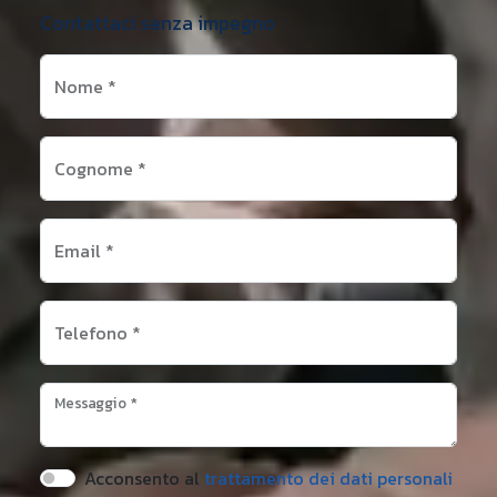
Contattaci senza impegno
Nome
*
Cognome
*
Email
*
Telefono
*
Messaggio
*
Acconsento al
trattamento dei dati personali