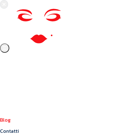
Chi siamo
Crea il tuo profilo
Franchising
Annunci
Blog
Contatti