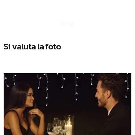
Blog
INCONTRI NON AL BUIO
S
i
v
a
l
u
t
a
l
a
f
o
t
o