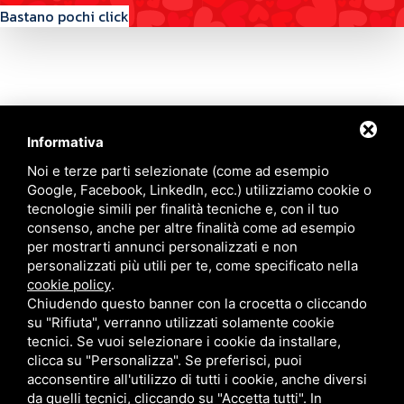
Bastano pochi click
Informativa
Contattaci
Noi e terze parti selezionate (come ad esempio
Google, Facebook, LinkedIn, ecc.) utilizziamo cookie o
tecnologie simili per finalità tecniche e, con il tuo
Via Quinto Bucci, 205, 47521 Cesena (FC)
consenso, anche per altre finalità come ad esempio
+39 0543 31536
per mostrarti annunci personalizzati e non
+39 320 6635083
personalizzati più utili per te, come specificato nella
info@amiciziaeamore.it
cookie policy
.
Links
Chiudendo questo banner con la crocetta o cliccando
su "Rifiuta", verranno utilizzati solamente cookie
tecnici. Se vuoi selezionare i cookie da installare,
Chi siamo
Annunci
clicca su "Personalizza". Se preferisci, puoi
Crea il tuo profilo
Blog
acconsentire all'utilizzo di tutti i cookie, anche diversi
Franchising
Contatti
da quelli tecnici, cliccando su "Accetta tutti". In