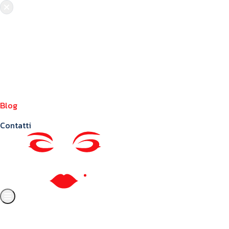
Chi siamo
Crea il tuo profilo
Franchising
Annunci
Blog
Contatti