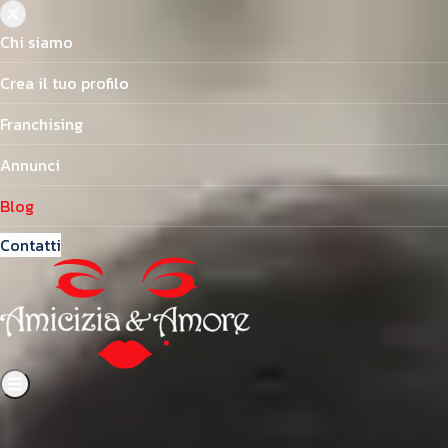
Chi siamo
Crea il tuo profilo
Franchising
Annunci
Blog
Contatti