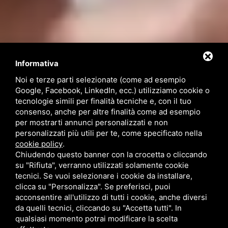
Informativa
Contattaci
Noi e terze parti selezionate (come ad esempio
Google, Facebook, LinkedIn, ecc.) utilizziamo cookie o
tecnologie simili per finalità tecniche e, con il tuo
Via Quinto Bucci, 205, 47521 Cesena (FC)
consenso, anche per altre finalità come ad esempio
+39 0543 31536
per mostrarti annunci personalizzati e non
+39 320 6635083
personalizzati più utili per te, come specificato nella
info@amiciziaeamore.it
cookie policy
.
Links
Chiudendo questo banner con la crocetta o cliccando
su "Rifiuta", verranno utilizzati solamente cookie
tecnici. Se vuoi selezionare i cookie da installare,
Chi siamo
Annunci
clicca su "Personalizza". Se preferisci, puoi
Crea il tuo profilo
Blog
acconsentire all'utilizzo di tutti i cookie, anche diversi
Franchising
Contatti
da quelli tecnici, cliccando su "Accetta tutti". In
Follow Us
qualsiasi momento potrai modificare la scelta