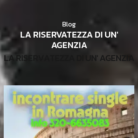
Blog
LA RISERVATEZZA DI UN'
AGENZIA
L
A
R
I
S
E
R
V
A
T
E
Z
Z
A
D
I
U
N
'
A
G
E
N
Z
I
A