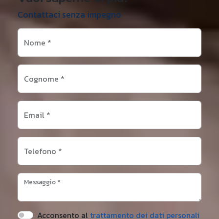
Contattaci senza impegno
Nome
*
Cognome
*
Email
*
Telefono
*
Messaggio
*
Acconsento al
trattamento dei dati personali