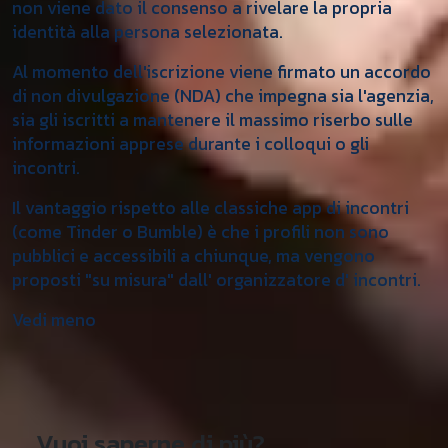
non viene dato il consenso a rivelare la propria
identità alla persona selezionata.
Al momento dell'iscrizione viene firmato un accordo
di non divulgazione (NDA) che impegna sia l'agenzia,
sia gli iscritti a mantenere il massimo riserbo sulle
informazioni apprese durante i colloqui o gli
incontri.
Il vantaggio rispetto alle classiche app di incontri
(come Tinder o Bumble) è che i profili non sono
pubblici e accessibili a chiunque, ma vengono
proposti "su misura" dall' organizzatore d' incontri.
Vedi meno
Vuoi saperne di più?