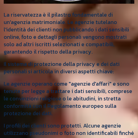
La riservatezza è il pilastro fondamentale di
un'agenzia matrimoniale. Le agenzie tutelano
l'identità dei clienti non pubblicando i dati sensibili
online, foto e dettagli personali vengono mostrati
solo ad altri iscritti selezionati e compatibili,
garantendo il rispetto della privacy.
Il sistema di protezione della privacy e dei dati
personali si articola in diversi aspetti chiave:
Le agenzie operano come "agenzie d'affari" e sono
tenute per legge a trattare i dati sensibili, comprese
le convinzioni religiose o le abitudini, in stretta
conformità con il Regolamento europeo sulla
protezione dei dati.
I profili dei clienti sono protetti. Alcune agenzie
utilizzano pseudonimi o foto non identificabili finché