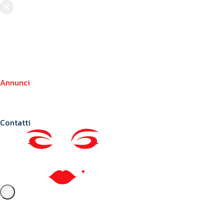
Chi siamo
Crea il tuo profilo
Franchising
Annunci
Blog
Contatti