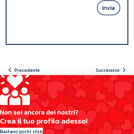
Invia
Precedente
Successivo
N
o
n
s
e
i
a
n
c
o
r
a
d
e
i
n
o
s
t
r
i
?
C
r
e
a
i
l
t
u
o
p
r
o
f
i
l
o
a
d
e
s
s
o
!
Bastano pochi click