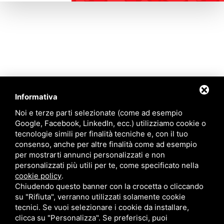
Contattaci
Informativa
Via Quinto Bucci, 205, 47521 Cesena (FC)
Noi e terze parti selezionate (come ad esempio
+39 0543 31536
Google, Facebook, LinkedIn, ecc.) utilizziamo cookie o
+39 320 6635083
tecnologie simili per finalità tecniche e, con il tuo
info@amiciziaeamore.it
consenso, anche per altre finalità come ad esempio
Links
per mostrarti annunci personalizzati e non
personalizzati più utili per te, come specificato nella
cookie policy
.
Chi siamo
Annunci
Chiudendo questo banner con la crocetta o cliccando
Crea il tuo profilo
Blog
su "Rifiuta", verranno utilizzati solamente cookie
Franchising
Contatti
tecnici. Se vuoi selezionare i cookie da installare,
Follow Us
clicca su "Personalizza". Se preferisci, puoi