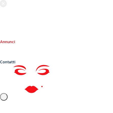
Chi siamo
Crea il tuo profilo
Franchising
Annunci
Blog
Contatti