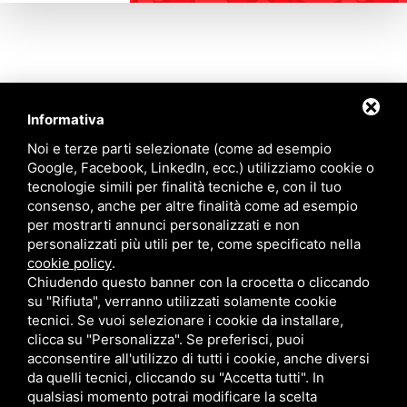
Informativa
Contattaci
Noi e terze parti selezionate (come ad esempio
Google, Facebook, LinkedIn, ecc.) utilizziamo cookie o
tecnologie simili per finalità tecniche e, con il tuo
Via Quinto Bucci, 205, 47521 Cesena (FC)
consenso, anche per altre finalità come ad esempio
+39 0543 31536
per mostrarti annunci personalizzati e non
+39 320 6635083
personalizzati più utili per te, come specificato nella
info@amiciziaeamore.it
cookie policy
.
Links
Chiudendo questo banner con la crocetta o cliccando
su "Rifiuta", verranno utilizzati solamente cookie
tecnici. Se vuoi selezionare i cookie da installare,
Chi siamo
Annunci
clicca su "Personalizza". Se preferisci, puoi
Crea il tuo profilo
Blog
acconsentire all'utilizzo di tutti i cookie, anche diversi
Franchising
Contatti
da quelli tecnici, cliccando su "Accetta tutti". In
Follow Us
qualsiasi momento potrai modificare la scelta