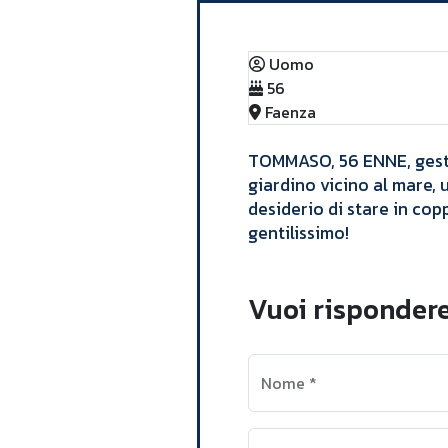
Uomo
56
Faenza
​TOMMASO, 56 ENNE, gestor
giardino vicino al mare, 
desiderio di stare in cop
gentilissimo! ​
Vuoi risponder
Nome
*