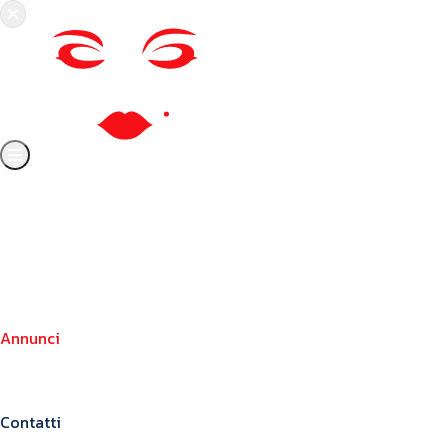
Chi siamo
Crea il tuo profilo
Franchising
Annunci
Blog
Contatti