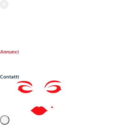
Chi siamo
Crea il tuo profilo
Franchising
Annunci
Blog
Contatti