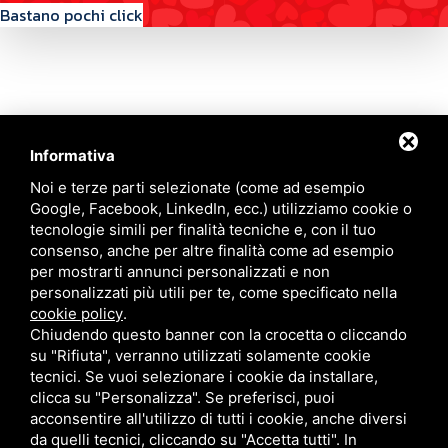
Bastano pochi click
Informativa
Contattaci
Noi e terze parti selezionate (come ad esempio
Google, Facebook, LinkedIn, ecc.) utilizziamo cookie o
tecnologie simili per finalità tecniche e, con il tuo
Via Quinto Bucci, 205, 47521 Cesena (FC)
consenso, anche per altre finalità come ad esempio
+39 0543 31536
per mostrarti annunci personalizzati e non
+39 320 6635083
personalizzati più utili per te, come specificato nella
info@amiciziaeamore.it
cookie policy
.
Links
Chiudendo questo banner con la crocetta o cliccando
su "Rifiuta", verranno utilizzati solamente cookie
tecnici. Se vuoi selezionare i cookie da installare,
Chi siamo
Annunci
clicca su "Personalizza". Se preferisci, puoi
Crea il tuo profilo
Blog
acconsentire all'utilizzo di tutti i cookie, anche diversi
Franchising
Contatti
da quelli tecnici, cliccando su "Accetta tutti". In