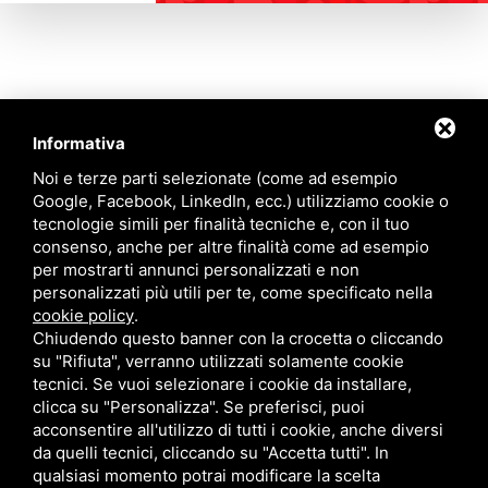
Informativa
Contattaci
Noi e terze parti selezionate (come ad esempio
Google, Facebook, LinkedIn, ecc.) utilizziamo cookie o
tecnologie simili per finalità tecniche e, con il tuo
Via Quinto Bucci, 205, 47521 Cesena (FC)
consenso, anche per altre finalità come ad esempio
+39 0543 31536
per mostrarti annunci personalizzati e non
+39 320 6635083
personalizzati più utili per te, come specificato nella
info@amiciziaeamore.it
cookie policy
.
Links
Chiudendo questo banner con la crocetta o cliccando
su "Rifiuta", verranno utilizzati solamente cookie
tecnici. Se vuoi selezionare i cookie da installare,
Chi siamo
Annunci
clicca su "Personalizza". Se preferisci, puoi
Crea il tuo profilo
Blog
acconsentire all'utilizzo di tutti i cookie, anche diversi
Franchising
Contatti
da quelli tecnici, cliccando su "Accetta tutti". In
Follow Us
qualsiasi momento potrai modificare la scelta