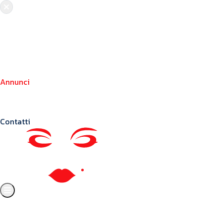
Chi siamo
Crea il tuo profilo
Franchising
Annunci
Blog
Contatti