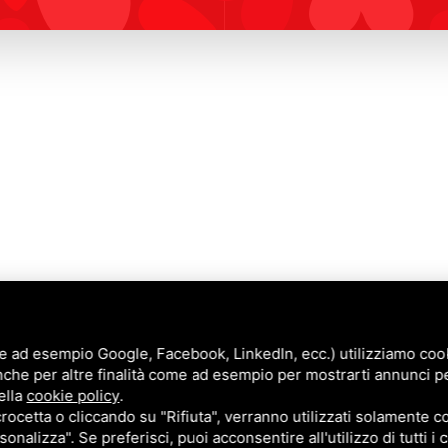
e ad esempio Google, Facebook, LinkedIn, ecc.) utilizziamo cooki
nche per altre finalità come ad esempio per mostrarti annunci p
Annunci
ella
cookie policy
.
Blog
cetta o cliccando su "Rifiuta", verranno utilizzati solamente co
Contatti
sonalizza". Se preferisci, puoi acconsentire all'utilizzo di tutti i