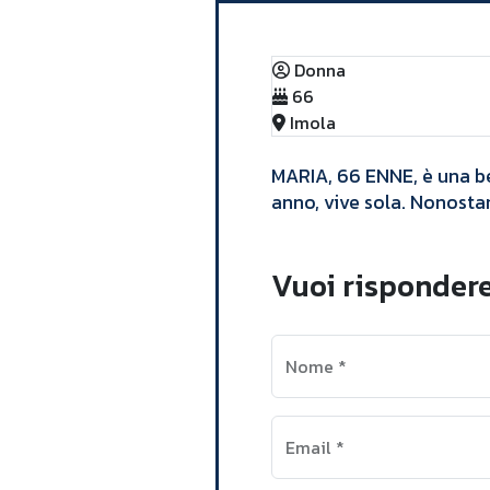
Donna
66
Imola
​MARIA, 66 ENNE, è una b
anno, vive sola. Nonostan
Vuoi rispondere
Nome
*
Email
*