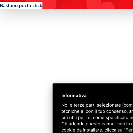
Bastano pochi click
Contattaci
Via Quinto Bucci, 205, 47521 Cesena (FC)
+39 0543 31536
+39 320 6635083
info@amiciziaeamore.it
Informativa
Links
Noi e terze parti selezionate (com
tecniche e, con il tuo consenso, a
Chi siamo
più utili per te, come specificato n
Crea il tuo profilo
Chiudendo questo banner con la cro
Franchising
cookie da installare, clicca su "Per