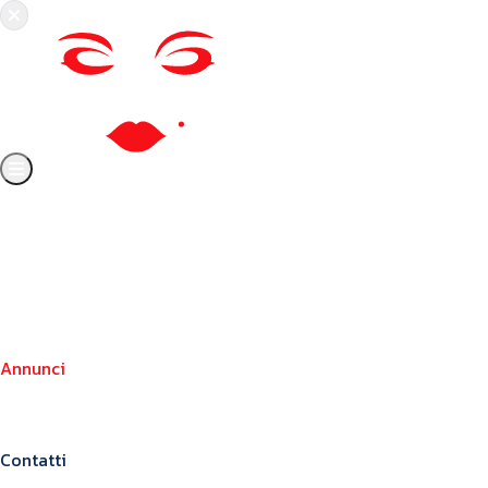
Chi siamo
Crea il tuo profilo
Franchising
Annunci
Blog
Contatti