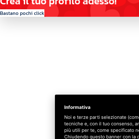
C
r
e
a
i
l
t
u
o
p
r
o
f
i
l
o
a
d
e
s
s
o
!
Bastano pochi click
Contattaci
Via Quinto Bucci, 205, 47521 Cesena (FC)
+39 0543 31536
+39 320 6635083
info@amiciziaeamore.it
Informativa
Links
Noi e terze parti selezionate (com
tecniche e, con il tuo consenso, a
Chi siamo
più utili per te, come specificato n
Crea il tuo profilo
Chiudendo questo banner con la cro