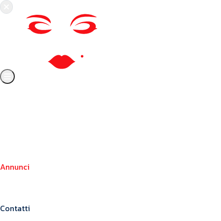
Chi siamo
Crea il tuo profilo
Franchising
Annunci
Blog
Contatti