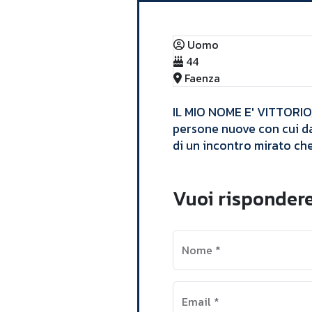
Uomo
44
Faenza
​IL MIO NOME E' VITTORIO,
persone nuove con cui dar
di un incontro mirato ch
Vuoi rispondere
Nome
*
Email
*