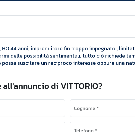
Annunci
VITTORIO
 HO 44 anni, imprenditore fin troppo impegnato , limitat
mi delle possibilità sentimentali, tutto ciò richiede temp
e possa suscitare un reciproco interesse oppure una nat
 all'annuncio di VITTORIO?
Cognome
*
Telefono
*