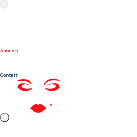
Chi siamo
Crea il tuo profilo
Franchising
Annunci
Blog
Contatti