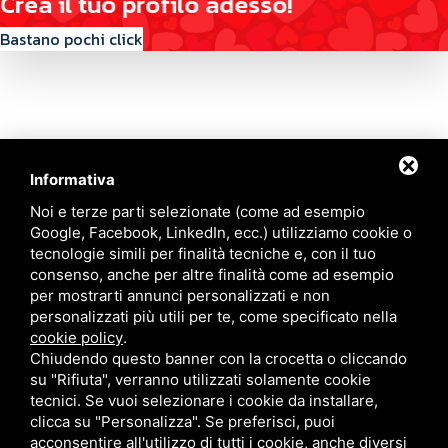
C
r
e
a
i
l
t
u
o
p
r
o
f
i
l
o
a
d
e
s
s
o
!
Bastano pochi click
Informativa
Contattaci
Noi e terze parti selezionate (come ad esempio
Google, Facebook, LinkedIn, ecc.) utilizziamo cookie o
tecnologie simili per finalità tecniche e, con il tuo
Via Quinto Bucci, 205, 47521 Cesena (FC)
consenso, anche per altre finalità come ad esempio
+39 0543 31536
per mostrarti annunci personalizzati e non
+39 320 6635083
personalizzati più utili per te, come specificato nella
info@amiciziaeamore.it
cookie policy
.
Links
Chiudendo questo banner con la crocetta o cliccando
su "Rifiuta", verranno utilizzati solamente cookie
tecnici. Se vuoi selezionare i cookie da installare,
Chi siamo
Annunci
clicca su "Personalizza". Se preferisci, puoi
Crea il tuo profilo
Blog
acconsentire all'utilizzo di tutti i cookie, anche diversi