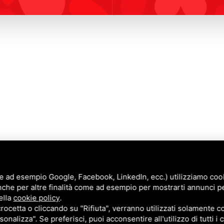
e ad esempio Google, Facebook, LinkedIn, ecc.) utilizziamo cooki
nche per altre finalità come ad esempio per mostrarti annunci p
Annunci
ella
cookie policy
.
Blog
cetta o cliccando su "Rifiuta", verranno utilizzati solamente co
Contatti
sonalizza". Se preferisci, puoi acconsentire all'utilizzo di tutti i