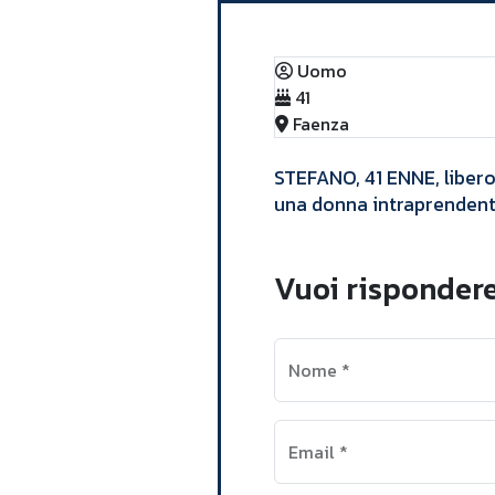
Uomo
41
Faenza
​STEFANO, 41 ENNE, libero
una donna intraprendente,
Vuoi risponder
Nome
*
Email
*