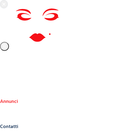
Chi siamo
Crea il tuo profilo
Franchising
Annunci
Blog
Contatti