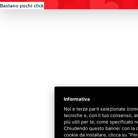
Bastano pochi click
Contattaci
Via Quinto Bucci, 205, 47521 Cesena (FC)
+39 0543 31536
+39 320 6635083
info@amiciziaeamore.it
Informativa
Links
Noi e terze parti selezionate (com
tecniche e, con il tuo consenso, a
Chi siamo
più utili per te, come specificato n
Crea il tuo profilo
Chiudendo questo banner con la cro
Franchising
cookie da installare, clicca su "Per