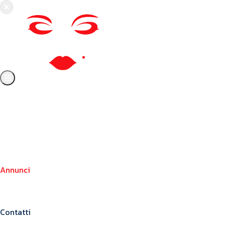
Chi siamo
Crea il tuo profilo
Franchising
Annunci
Blog
Contatti