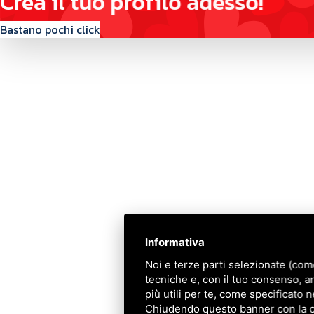
C
r
e
a
i
l
t
u
o
p
r
o
f
i
l
o
a
d
e
s
s
o
!
Bastano pochi click
Contattaci
Via Quinto Bucci, 205, 47521 Cesena (FC)
+39 0543 31536
+39 320 6635083
info@amiciziaeamore.it
Informativa
Links
Noi e terze parti selezionate (com
tecniche e, con il tuo consenso, a
Chi siamo
più utili per te, come specificato n
Crea il tuo profilo
Chiudendo questo banner con la cro