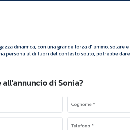
Annunci
Sonia
agazza dinamica, con una grande forza d' animo, solare e
na persona al di fuori del contesto solito, potrebbe da
​
 all'annuncio di Sonia?
Cognome
*
Telefono
*