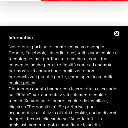
Informativa
Contattaci
Noi e terze parti selezionate (come ad esempio
Google, Facebook, LinkedIn, ecc.) utilizziamo cookie o
tecnologie simili per finalità tecniche e, con il tuo
Via Quinto Bucci, 205, 47521 Cesena (FC)
consenso, anche per altre finalità come ad esempio
+39 0543 31536
per mostrarti annunci personalizzati e non
+39 320 6635083
personalizzati più utili per te, come specificato nella
info@amiciziaeamore.it
cookie policy
.
Links
Chiudendo questo banner con la crocetta o cliccando
su "Rifiuta", verranno utilizzati solamente cookie
tecnici. Se vuoi selezionare i cookie da installare,
Chi siamo
Annunci
clicca su "Personalizza". Se preferisci, puoi
Crea il tuo profilo
Blog
acconsentire all'utilizzo di tutti i cookie, anche diversi
Franchising
Contatti
da quelli tecnici, cliccando su "Accetta tutti". In
Follow Us
qualsiasi momento potrai modificare la scelta