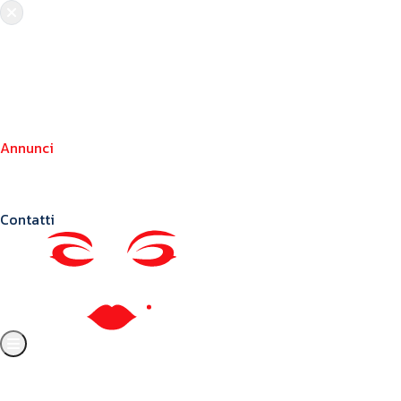
Chi siamo
Crea il tuo profilo
Franchising
Annunci
Blog
Contatti