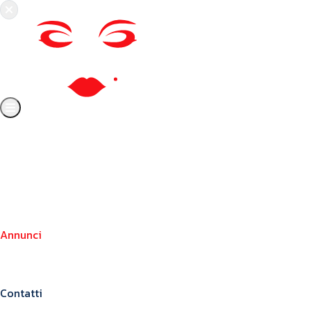
Chi siamo
Crea il tuo profilo
Franchising
Annunci
Blog
Contatti