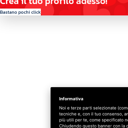
C
r
e
a
i
l
t
u
o
p
r
o
f
i
l
o
a
d
e
s
s
o
!
Bastano pochi click
Contattaci
Via Quinto Bucci, 205, 47521 Cesena (FC)
+39 0543 31536
+39 320 6635083
info@amiciziaeamore.it
Informativa
Links
Noi e terze parti selezionate (com
tecniche e, con il tuo consenso, a
Chi siamo
più utili per te, come specificato n
Crea il tuo profilo
Chiudendo questo banner con la cro