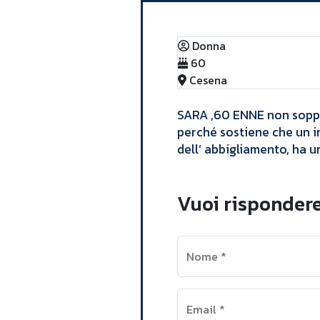
Donna
60
Cesena
SARA ,60 ENNE non sopport
perché sostiene che un i
dell’ abbigliamento, ha u
Vuoi rispondere
Nome
*
Email
*