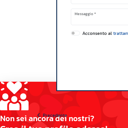
Messaggio
*
Acconsento al
tratta
Precedente
N
o
n
s
e
i
a
n
c
o
r
a
d
e
i
n
o
s
t
r
i
?