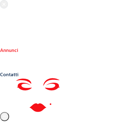
Chi siamo
Crea il tuo profilo
Franchising
Annunci
Blog
Contatti