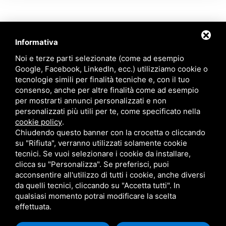
Informativa
Contattaci
Noi e terze parti selezionate (come ad esempio
Google, Facebook, LinkedIn, ecc.) utilizziamo cookie o
tecnologie simili per finalità tecniche e, con il tuo
Via Quinto Bucci, 205, 47521 Cesena (FC)
consenso, anche per altre finalità come ad esempio
+39 0543 31536
per mostrarti annunci personalizzati e non
+39 320 6635083
personalizzati più utili per te, come specificato nella
info@amiciziaeamore.it
cookie policy
.
Links
Chiudendo questo banner con la crocetta o cliccando
su "Rifiuta", verranno utilizzati solamente cookie
tecnici. Se vuoi selezionare i cookie da installare,
Chi siamo
Annunci
clicca su "Personalizza". Se preferisci, puoi
Crea il tuo profilo
Blog
acconsentire all'utilizzo di tutti i cookie, anche diversi
Franchising
Contatti
da quelli tecnici, cliccando su "Accetta tutti". In
Follow Us
qualsiasi momento potrai modificare la scelta
effettuata.