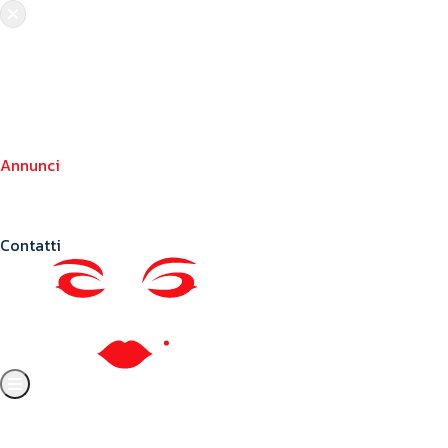
Chi siamo
Crea il tuo profilo
Franchising
Annunci
Blog
Contatti