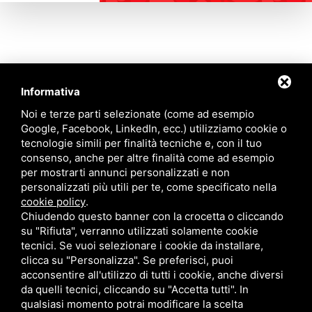
Informativa
Contattaci
Noi e terze parti selezionate (come ad esempio
Google, Facebook, LinkedIn, ecc.) utilizziamo cookie o
tecnologie simili per finalità tecniche e, con il tuo
Via Quinto Bucci, 205, 47521 Cesena (FC)
consenso, anche per altre finalità come ad esempio
+39 0543 31536
per mostrarti annunci personalizzati e non
+39 320 6635083
personalizzati più utili per te, come specificato nella
info@amiciziaeamore.it
cookie policy
.
Links
Chiudendo questo banner con la crocetta o cliccando
su "Rifiuta", verranno utilizzati solamente cookie
tecnici. Se vuoi selezionare i cookie da installare,
Chi siamo
Annunci
clicca su "Personalizza". Se preferisci, puoi
Crea il tuo profilo
Blog
acconsentire all'utilizzo di tutti i cookie, anche diversi
Franchising
Contatti
da quelli tecnici, cliccando su "Accetta tutti". In
Follow Us
qualsiasi momento potrai modificare la scelta