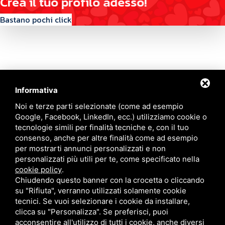
C
r
e
a
i
l
t
u
o
p
r
o
f
i
l
o
a
d
e
s
s
o
!
Bastano pochi click
Informativa
Contattaci
Noi e terze parti selezionate (come ad esempio
Google, Facebook, LinkedIn, ecc.) utilizziamo cookie o
tecnologie simili per finalità tecniche e, con il tuo
Via Quinto Bucci, 205, 47521 Cesena (FC)
consenso, anche per altre finalità come ad esempio
+39 0543 31536
per mostrarti annunci personalizzati e non
+39 320 6635083
personalizzati più utili per te, come specificato nella
info@amiciziaeamore.it
cookie policy
.
Links
Chiudendo questo banner con la crocetta o cliccando
su "Rifiuta", verranno utilizzati solamente cookie
tecnici. Se vuoi selezionare i cookie da installare,
Chi siamo
Annunci
clicca su "Personalizza". Se preferisci, puoi
Crea il tuo profilo
Blog
acconsentire all'utilizzo di tutti i cookie, anche diversi