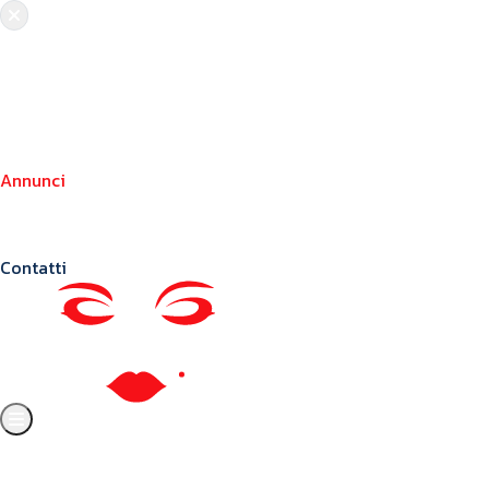
Chi siamo
Crea il tuo profilo
Franchising
Annunci
Blog
Contatti