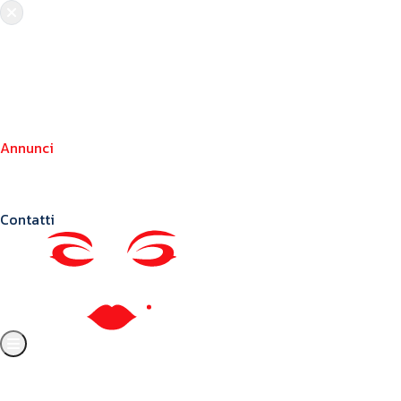
Chi siamo
Crea il tuo profilo
Franchising
Annunci
Blog
Contatti