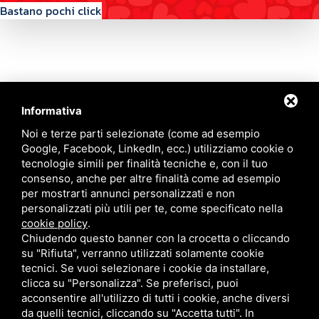
Bastano pochi click
Informativa
Contattaci
Noi e terze parti selezionate (come ad esempio
Google, Facebook, LinkedIn, ecc.) utilizziamo cookie o
tecnologie simili per finalità tecniche e, con il tuo
Via Quinto Bucci, 205, 47521 Cesena (FC)
consenso, anche per altre finalità come ad esempio
+39 0543 31536
per mostrarti annunci personalizzati e non
+39 320 6635083
personalizzati più utili per te, come specificato nella
info@amiciziaeamore.it
cookie policy
.
Links
Chiudendo questo banner con la crocetta o cliccando
su "Rifiuta", verranno utilizzati solamente cookie
tecnici. Se vuoi selezionare i cookie da installare,
Chi siamo
Annunci
clicca su "Personalizza". Se preferisci, puoi
Crea il tuo profilo
Blog
acconsentire all'utilizzo di tutti i cookie, anche diversi
Franchising
Contatti
da quelli tecnici, cliccando su "Accetta tutti". In