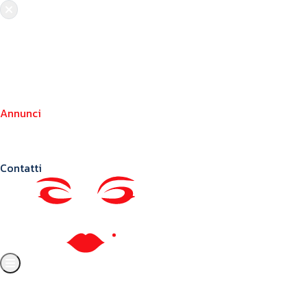
Chi siamo
Crea il tuo profilo
Franchising
Annunci
Blog
Contatti