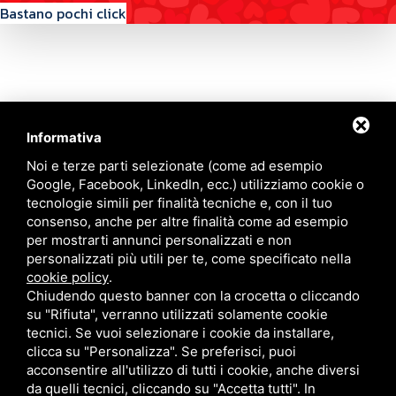
Bastano pochi click
Informativa
Contattaci
Noi e terze parti selezionate (come ad esempio
Google, Facebook, LinkedIn, ecc.) utilizziamo cookie o
tecnologie simili per finalità tecniche e, con il tuo
Via Quinto Bucci, 205, 47521 Cesena (FC)
consenso, anche per altre finalità come ad esempio
+39 0543 31536
per mostrarti annunci personalizzati e non
+39 320 6635083
personalizzati più utili per te, come specificato nella
info@amiciziaeamore.it
cookie policy
.
Links
Chiudendo questo banner con la crocetta o cliccando
su "Rifiuta", verranno utilizzati solamente cookie
tecnici. Se vuoi selezionare i cookie da installare,
Chi siamo
Annunci
clicca su "Personalizza". Se preferisci, puoi
Crea il tuo profilo
Blog
acconsentire all'utilizzo di tutti i cookie, anche diversi
Franchising
Contatti
da quelli tecnici, cliccando su "Accetta tutti". In