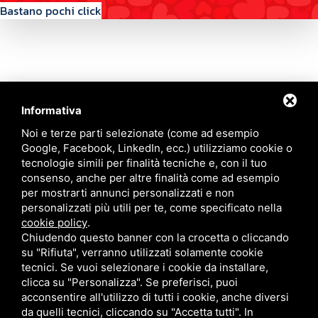
Bastano pochi click
Informativa
Contattaci
Noi e terze parti selezionate (come ad esempio
Google, Facebook, LinkedIn, ecc.) utilizziamo cookie o
tecnologie simili per finalità tecniche e, con il tuo
Via Quinto Bucci, 205, 47521 Cesena (FC)
consenso, anche per altre finalità come ad esempio
+39 0543 31536
per mostrarti annunci personalizzati e non
+39 320 6635083
personalizzati più utili per te, come specificato nella
info@amiciziaeamore.it
cookie policy
.
Links
Chiudendo questo banner con la crocetta o cliccando
su "Rifiuta", verranno utilizzati solamente cookie
tecnici. Se vuoi selezionare i cookie da installare,
Chi siamo
Annunci
clicca su "Personalizza". Se preferisci, puoi
Crea il tuo profilo
Blog
acconsentire all'utilizzo di tutti i cookie, anche diversi
Franchising
Contatti
da quelli tecnici, cliccando su "Accetta tutti". In