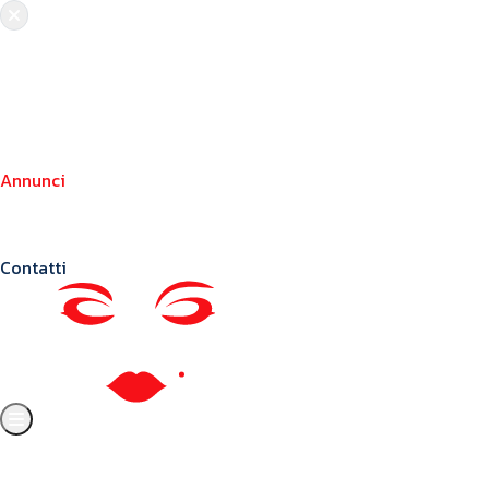
Chi siamo
Crea il tuo profilo
Franchising
Annunci
Blog
Contatti