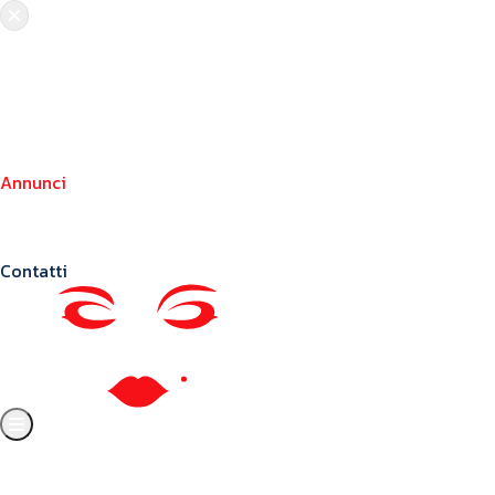
Chi siamo
Crea il tuo profilo
Franchising
Annunci
Blog
Contatti