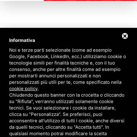
Informativa
Contattaci
Noi e terze parti selezionate (come ad esempio
Google, Facebook, LinkedIn, ecc.) utilizziamo cookie o
tecnologie simili per finalità tecniche e, con il tuo
Via Quinto Bucci, 205, 47521 Cesena (FC)
consenso, anche per altre finalità come ad esempio
+39 0543 31536
per mostrarti annunci personalizzati e non
+39 320 6635083
personalizzati più utili per te, come specificato nella
info@amiciziaeamore.it
cookie policy
.
Links
Chiudendo questo banner con la crocetta o cliccando
su "Rifiuta", verranno utilizzati solamente cookie
tecnici. Se vuoi selezionare i cookie da installare,
Chi siamo
Annunci
clicca su "Personalizza". Se preferisci, puoi
Crea il tuo profilo
Blog
acconsentire all'utilizzo di tutti i cookie, anche diversi
Franchising
Contatti
da quelli tecnici, cliccando su "Accetta tutti". In
Follow Us
qualsiasi momento potrai modificare la scelta