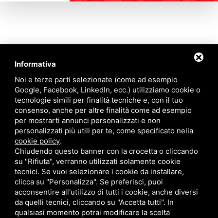
Informativa
Contattaci
Noi e terze parti selezionate (come ad esempio
Google, Facebook, LinkedIn, ecc.) utilizziamo cookie o
tecnologie simili per finalità tecniche e, con il tuo
Via Quinto Bucci, 205, 47521 Cesena (FC)
consenso, anche per altre finalità come ad esempio
+39 0543 31536
per mostrarti annunci personalizzati e non
+39 320 6635083
personalizzati più utili per te, come specificato nella
info@amiciziaeamore.it
cookie policy
.
Links
Chiudendo questo banner con la crocetta o cliccando
su "Rifiuta", verranno utilizzati solamente cookie
tecnici. Se vuoi selezionare i cookie da installare,
Chi siamo
Annunci
clicca su "Personalizza". Se preferisci, puoi
Crea il tuo profilo
Blog
acconsentire all'utilizzo di tutti i cookie, anche diversi
Franchising
Contatti
da quelli tecnici, cliccando su "Accetta tutti". In
Follow Us
qualsiasi momento potrai modificare la scelta