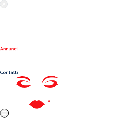
Chi siamo
Crea il tuo profilo
Franchising
Annunci
Blog
Contatti