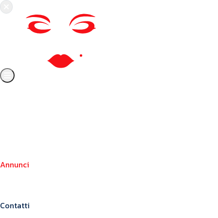
Chi siamo
Crea il tuo profilo
Franchising
Annunci
Blog
Contatti