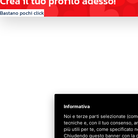
C
r
e
a
i
l
t
u
o
p
r
o
f
i
l
o
a
d
e
s
s
o
!
Bastano pochi click
Contattaci
Via Quinto Bucci, 205, 47521 Cesena (FC)
+39 0543 31536
+39 320 6635083
info@amiciziaeamore.it
Informativa
Links
Noi e terze parti selezionate (com
tecniche e, con il tuo consenso, a
Chi siamo
più utili per te, come specificato n
Crea il tuo profilo
Chiudendo questo banner con la cro