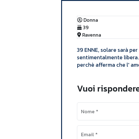
Donna
39
Ravenna
​39 ENNE, solare sarà per 
sentimentalmente libera.
perchè afferma che l' amo
Vuoi rispondere
Nome
*
Email
*