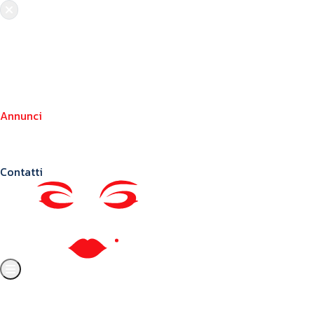
Chi siamo
Crea il tuo profilo
Franchising
Annunci
Blog
Contatti