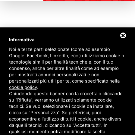
Informativa
Contattaci
Noi e terze parti selezionate (come ad esempio
Google, Facebook, LinkedIn, ecc.) utilizziamo cookie o
tecnologie simili per finalità tecniche e, con il tuo
Via Quinto Bucci, 205, 47521 Cesena (FC)
consenso, anche per altre finalità come ad esempio
+39 0543 31536
per mostrarti annunci personalizzati e non
+39 320 6635083
personalizzati più utili per te, come specificato nella
info@amiciziaeamore.it
cookie policy
.
Links
Chiudendo questo banner con la crocetta o cliccando
su "Rifiuta", verranno utilizzati solamente cookie
tecnici. Se vuoi selezionare i cookie da installare,
Chi siamo
Annunci
clicca su "Personalizza". Se preferisci, puoi
Crea il tuo profilo
Blog
acconsentire all'utilizzo di tutti i cookie, anche diversi
Franchising
Contatti
da quelli tecnici, cliccando su "Accetta tutti". In
Follow Us
qualsiasi momento potrai modificare la scelta