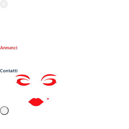
Chi siamo
Crea il tuo profilo
Franchising
Annunci
Blog
Contatti