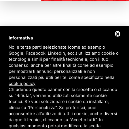
Informativa
Contattaci
Noi e terze parti selezionate (come ad esempio
Google, Facebook, LinkedIn, ecc.) utilizziamo cookie o
tecnologie simili per finalità tecniche e, con il tuo
Via Quinto Bucci, 205, 47521 Cesena (FC)
consenso, anche per altre finalità come ad esempio
+39 0543 31536
per mostrarti annunci personalizzati e non
+39 320 6635083
personalizzati più utili per te, come specificato nella
info@amiciziaeamore.it
cookie policy
.
Links
Chiudendo questo banner con la crocetta o cliccando
su "Rifiuta", verranno utilizzati solamente cookie
tecnici. Se vuoi selezionare i cookie da installare,
Chi siamo
Annunci
clicca su "Personalizza". Se preferisci, puoi
Crea il tuo profilo
Blog
acconsentire all'utilizzo di tutti i cookie, anche diversi
Franchising
Contatti
da quelli tecnici, cliccando su "Accetta tutti". In
Follow Us
qualsiasi momento potrai modificare la scelta