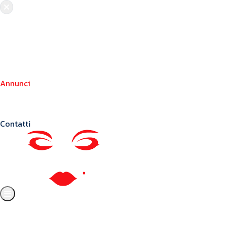
Chi siamo
Crea il tuo profilo
Franchising
Annunci
Blog
Contatti