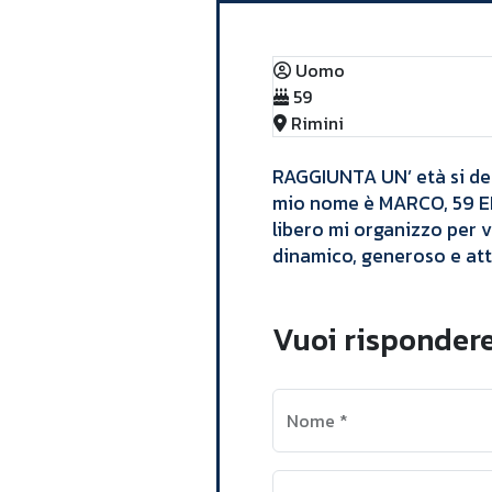
Uomo
59
Rimini
​RAGGIUNTA UN’ età si dec
mio nome è MARCO, 59 ENN
libero mi organizzo per vi
dinamico, generoso e att
Vuoi risponder
Nome
*