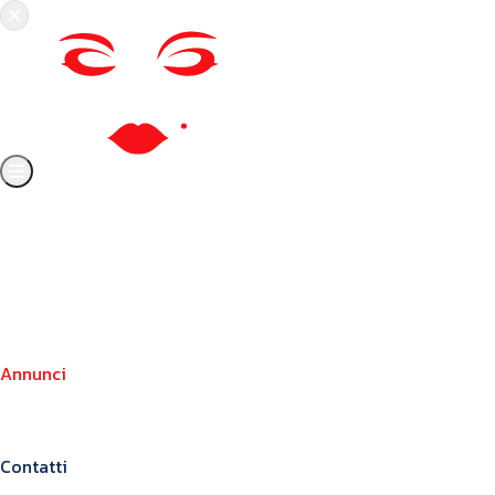
Chi siamo
Crea il tuo profilo
Franchising
Annunci
Blog
Contatti