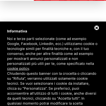
Informativa
Contattaci
Noi e terze parti selezionate (come ad esempio
Google, Facebook, LinkedIn, ecc.) utilizziamo cookie o
tecnologie simili per finalità tecniche e, con il tuo
Via Quinto Bucci, 205, 47521 Cesena (FC)
consenso, anche per altre finalità come ad esempio
+39 0543 31536
per mostrarti annunci personalizzati e non
+39 320 6635083
personalizzati più utili per te, come specificato nella
info@amiciziaeamore.it
cookie policy
.
Links
Chiudendo questo banner con la crocetta o cliccando
su "Rifiuta", verranno utilizzati solamente cookie
tecnici. Se vuoi selezionare i cookie da installare,
Chi siamo
Annunci
clicca su "Personalizza". Se preferisci, puoi
Crea il tuo profilo
Blog
acconsentire all'utilizzo di tutti i cookie, anche diversi
Franchising
Contatti
da quelli tecnici, cliccando su "Accetta tutti". In
Follow Us
qualsiasi momento potrai modificare la scelta