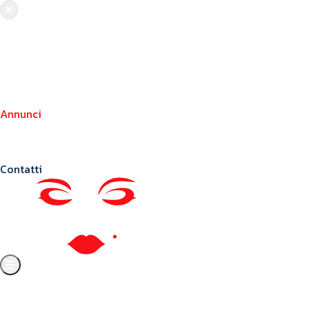
Chi siamo
Crea il tuo profilo
Franchising
Annunci
Blog
Contatti