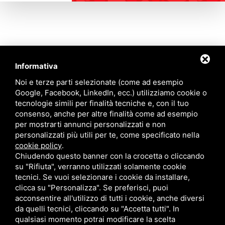
Informativa
Contattaci
Noi e terze parti selezionate (come ad esempio
Google, Facebook, LinkedIn, ecc.) utilizziamo cookie o
tecnologie simili per finalità tecniche e, con il tuo
Via Quinto Bucci, 205, 47521 Cesena (FC)
consenso, anche per altre finalità come ad esempio
+39 0543 31536
per mostrarti annunci personalizzati e non
+39 320 6635083
personalizzati più utili per te, come specificato nella
info@amiciziaeamore.it
cookie policy
.
Links
Chiudendo questo banner con la crocetta o cliccando
su "Rifiuta", verranno utilizzati solamente cookie
tecnici. Se vuoi selezionare i cookie da installare,
Chi siamo
Annunci
clicca su "Personalizza". Se preferisci, puoi
Crea il tuo profilo
Blog
acconsentire all'utilizzo di tutti i cookie, anche diversi
Franchising
Contatti
da quelli tecnici, cliccando su "Accetta tutti". In
Follow Us
qualsiasi momento potrai modificare la scelta