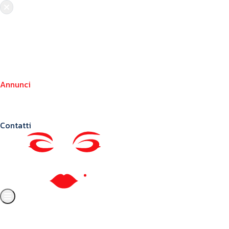
Chi siamo
Crea il tuo profilo
Franchising
Annunci
Blog
Contatti