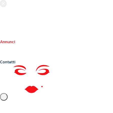
Chi siamo
Crea il tuo profilo
Franchising
Annunci
Blog
Contatti