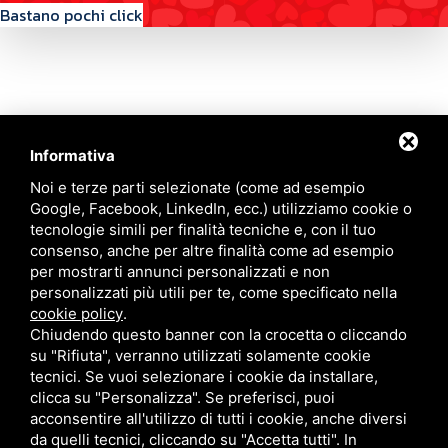
Bastano pochi click
Informativa
Contattaci
Noi e terze parti selezionate (come ad esempio
Google, Facebook, LinkedIn, ecc.) utilizziamo cookie o
tecnologie simili per finalità tecniche e, con il tuo
Via Quinto Bucci, 205, 47521 Cesena (FC)
consenso, anche per altre finalità come ad esempio
+39 0543 31536
per mostrarti annunci personalizzati e non
+39 320 6635083
personalizzati più utili per te, come specificato nella
info@amiciziaeamore.it
cookie policy
.
Links
Chiudendo questo banner con la crocetta o cliccando
su "Rifiuta", verranno utilizzati solamente cookie
tecnici. Se vuoi selezionare i cookie da installare,
Chi siamo
Annunci
clicca su "Personalizza". Se preferisci, puoi
Crea il tuo profilo
Blog
acconsentire all'utilizzo di tutti i cookie, anche diversi
Franchising
Contatti
da quelli tecnici, cliccando su "Accetta tutti". In