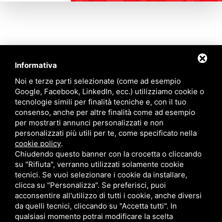
Informativa
Contattaci
Noi e terze parti selezionate (come ad esempio
Google, Facebook, LinkedIn, ecc.) utilizziamo cookie o
tecnologie simili per finalità tecniche e, con il tuo
Via Quinto Bucci, 205, 47521 Cesena (FC)
consenso, anche per altre finalità come ad esempio
+39 0543 31536
per mostrarti annunci personalizzati e non
+39 320 6635083
personalizzati più utili per te, come specificato nella
info@amiciziaeamore.it
cookie policy
.
Links
Chiudendo questo banner con la crocetta o cliccando
su "Rifiuta", verranno utilizzati solamente cookie
tecnici. Se vuoi selezionare i cookie da installare,
Chi siamo
Annunci
clicca su "Personalizza". Se preferisci, puoi
Crea il tuo profilo
Blog
acconsentire all'utilizzo di tutti i cookie, anche diversi
Franchising
Contatti
da quelli tecnici, cliccando su "Accetta tutti". In
Follow Us
qualsiasi momento potrai modificare la scelta