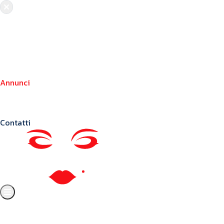
Chi siamo
Crea il tuo profilo
Franchising
Annunci
Blog
Contatti