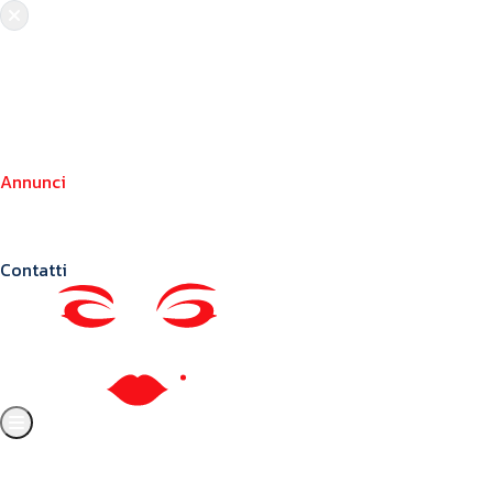
Chi siamo
Crea il tuo profilo
Franchising
Annunci
Blog
Contatti