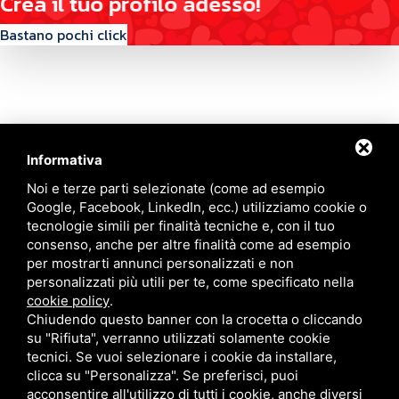
C
r
e
a
i
l
t
u
o
p
r
o
f
i
l
o
a
d
e
s
s
o
!
Bastano pochi click
Informativa
Contattaci
Noi e terze parti selezionate (come ad esempio
Google, Facebook, LinkedIn, ecc.) utilizziamo cookie o
tecnologie simili per finalità tecniche e, con il tuo
Via Quinto Bucci, 205, 47521 Cesena (FC)
consenso, anche per altre finalità come ad esempio
+39 0543 31536
per mostrarti annunci personalizzati e non
+39 320 6635083
personalizzati più utili per te, come specificato nella
info@amiciziaeamore.it
cookie policy
.
Links
Chiudendo questo banner con la crocetta o cliccando
su "Rifiuta", verranno utilizzati solamente cookie
tecnici. Se vuoi selezionare i cookie da installare,
Chi siamo
Annunci
clicca su "Personalizza". Se preferisci, puoi
Crea il tuo profilo
Blog
acconsentire all'utilizzo di tutti i cookie, anche diversi