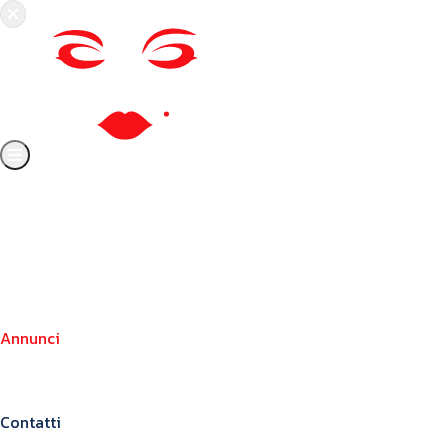
Chi siamo
Crea il tuo profilo
Franchising
Annunci
Blog
Contatti