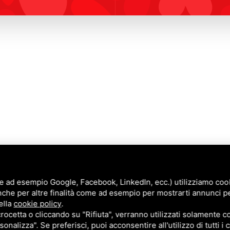
e ad esempio Google, Facebook, LinkedIn, ecc.) utilizziamo cooki
nche per altre finalità come ad esempio per mostrarti annunci p
Annunci
ella
cookie policy
.
Blog
cetta o cliccando su "Rifiuta", verranno utilizzati solamente co
Contatti
sonalizza". Se preferisci, puoi acconsentire all'utilizzo di tutti i