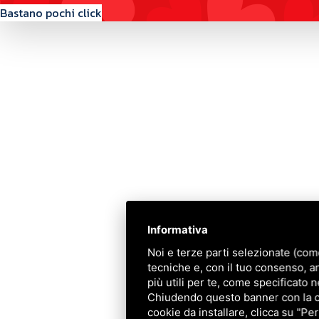
Bastano pochi click
Contattaci
Via Quinto Bucci, 205, 47521 Cesena (FC)
+39 0543 31536
+39 320 6635083
info@amiciziaeamore.it
Informativa
Links
Noi e terze parti selezionate (com
tecniche e, con il tuo consenso, a
Chi siamo
più utili per te, come specificato n
Crea il tuo profilo
Chiudendo questo banner con la cro
Franchising
cookie da installare, clicca su "Per