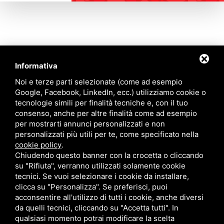
Informativa
Contattaci
Noi e terze parti selezionate (come ad esempio
Google, Facebook, LinkedIn, ecc.) utilizziamo cookie o
tecnologie simili per finalità tecniche e, con il tuo
Via Quinto Bucci, 205, 47521 Cesena (FC)
consenso, anche per altre finalità come ad esempio
+39 0543 31536
per mostrarti annunci personalizzati e non
+39 320 6635083
personalizzati più utili per te, come specificato nella
info@amiciziaeamore.it
cookie policy
.
Links
Chiudendo questo banner con la crocetta o cliccando
su "Rifiuta", verranno utilizzati solamente cookie
tecnici. Se vuoi selezionare i cookie da installare,
Chi siamo
Annunci
clicca su "Personalizza". Se preferisci, puoi
Crea il tuo profilo
Blog
acconsentire all'utilizzo di tutti i cookie, anche diversi
Franchising
Contatti
da quelli tecnici, cliccando su "Accetta tutti". In
Follow Us
qualsiasi momento potrai modificare la scelta