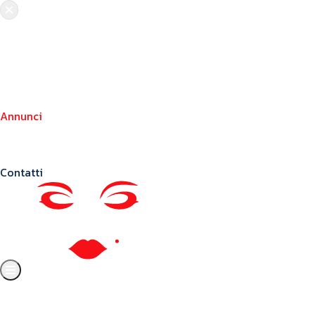
Chi siamo
Crea il tuo profilo
Franchising
Annunci
Blog
Contatti