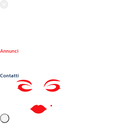
Chi siamo
Crea il tuo profilo
Franchising
Annunci
Blog
Contatti