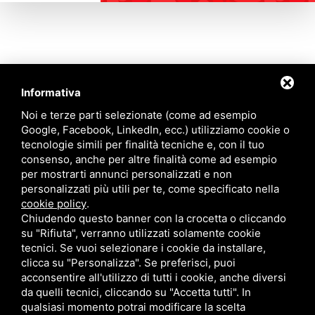
Informativa
Contattaci
Noi e terze parti selezionate (come ad esempio
Google, Facebook, LinkedIn, ecc.) utilizziamo cookie o
tecnologie simili per finalità tecniche e, con il tuo
Via Quinto Bucci, 205, 47521 Cesena (FC)
consenso, anche per altre finalità come ad esempio
+39 0543 31536
per mostrarti annunci personalizzati e non
+39 320 6635083
personalizzati più utili per te, come specificato nella
info@amiciziaeamore.it
cookie policy
.
Links
Chiudendo questo banner con la crocetta o cliccando
su "Rifiuta", verranno utilizzati solamente cookie
tecnici. Se vuoi selezionare i cookie da installare,
Chi siamo
Annunci
clicca su "Personalizza". Se preferisci, puoi
Crea il tuo profilo
Blog
acconsentire all'utilizzo di tutti i cookie, anche diversi
Franchising
Contatti
da quelli tecnici, cliccando su "Accetta tutti". In
Follow Us
qualsiasi momento potrai modificare la scelta