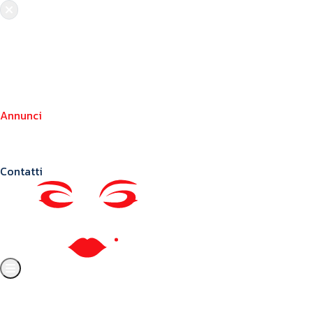
Chi siamo
Crea il tuo profilo
Franchising
Annunci
Blog
Contatti