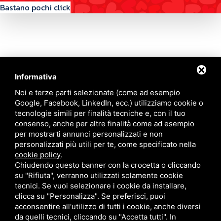
Bastano pochi click
Informativa
Contattaci
Noi e terze parti selezionate (come ad esempio
Google, Facebook, LinkedIn, ecc.) utilizziamo cookie o
tecnologie simili per finalità tecniche e, con il tuo
Via Quinto Bucci, 205, 47521 Cesena (FC)
consenso, anche per altre finalità come ad esempio
+39 0543 31536
per mostrarti annunci personalizzati e non
+39 320 6635083
personalizzati più utili per te, come specificato nella
info@amiciziaeamore.it
cookie policy
.
Links
Chiudendo questo banner con la crocetta o cliccando
su "Rifiuta", verranno utilizzati solamente cookie
tecnici. Se vuoi selezionare i cookie da installare,
Chi siamo
Annunci
clicca su "Personalizza". Se preferisci, puoi
Crea il tuo profilo
Blog
acconsentire all'utilizzo di tutti i cookie, anche diversi
Franchising
Contatti
da quelli tecnici, cliccando su "Accetta tutti". In