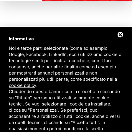
Informativa
Contattaci
Noi e terze parti selezionate (come ad esempio
Google, Facebook, LinkedIn, ecc.) utilizziamo cookie o
tecnologie simili per finalità tecniche e, con il tuo
Via Quinto Bucci, 205, 47521 Cesena (FC)
consenso, anche per altre finalità come ad esempio
+39 0543 31536
per mostrarti annunci personalizzati e non
+39 320 6635083
personalizzati più utili per te, come specificato nella
info@amiciziaeamore.it
cookie policy
.
Links
Chiudendo questo banner con la crocetta o cliccando
su "Rifiuta", verranno utilizzati solamente cookie
tecnici. Se vuoi selezionare i cookie da installare,
Chi siamo
Annunci
clicca su "Personalizza". Se preferisci, puoi
Crea il tuo profilo
Blog
acconsentire all'utilizzo di tutti i cookie, anche diversi
Franchising
Contatti
da quelli tecnici, cliccando su "Accetta tutti". In
Follow Us
qualsiasi momento potrai modificare la scelta