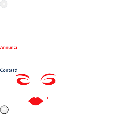
Chi siamo
Crea il tuo profilo
Franchising
Annunci
Blog
Contatti