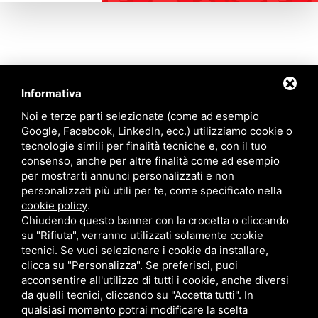
Informativa
Contattaci
Noi e terze parti selezionate (come ad esempio
Google, Facebook, LinkedIn, ecc.) utilizziamo cookie o
tecnologie simili per finalità tecniche e, con il tuo
Via Quinto Bucci, 205, 47521 Cesena (FC)
consenso, anche per altre finalità come ad esempio
+39 0543 31536
per mostrarti annunci personalizzati e non
+39 320 6635083
personalizzati più utili per te, come specificato nella
info@amiciziaeamore.it
cookie policy
.
Links
Chiudendo questo banner con la crocetta o cliccando
su "Rifiuta", verranno utilizzati solamente cookie
tecnici. Se vuoi selezionare i cookie da installare,
Chi siamo
Annunci
clicca su "Personalizza". Se preferisci, puoi
Crea il tuo profilo
Blog
acconsentire all'utilizzo di tutti i cookie, anche diversi
Franchising
Contatti
da quelli tecnici, cliccando su "Accetta tutti". In
Follow Us
qualsiasi momento potrai modificare la scelta