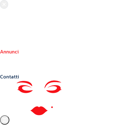
Chi siamo
Crea il tuo profilo
Franchising
Annunci
Blog
Contatti