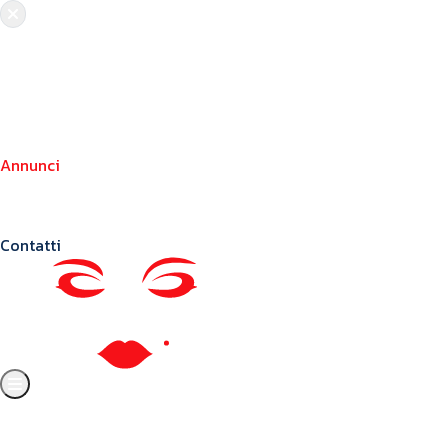
Chi siamo
Crea il tuo profilo
Franchising
Annunci
Blog
Contatti