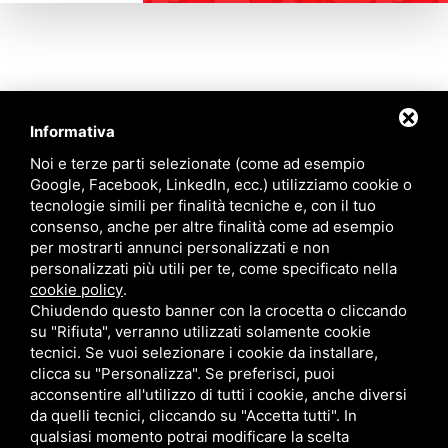
Informativa
Contattaci
Noi e terze parti selezionate (come ad esempio
Google, Facebook, LinkedIn, ecc.) utilizziamo cookie o
tecnologie simili per finalità tecniche e, con il tuo
Via Quinto Bucci, 205, 47521 Cesena (FC)
consenso, anche per altre finalità come ad esempio
+39 0543 31536
per mostrarti annunci personalizzati e non
+39 320 6635083
personalizzati più utili per te, come specificato nella
info@amiciziaeamore.it
cookie policy
.
Links
Chiudendo questo banner con la crocetta o cliccando
su "Rifiuta", verranno utilizzati solamente cookie
tecnici. Se vuoi selezionare i cookie da installare,
Chi siamo
Annunci
clicca su "Personalizza". Se preferisci, puoi
Crea il tuo profilo
Blog
acconsentire all'utilizzo di tutti i cookie, anche diversi
Franchising
Contatti
da quelli tecnici, cliccando su "Accetta tutti". In
Follow Us
qualsiasi momento potrai modificare la scelta