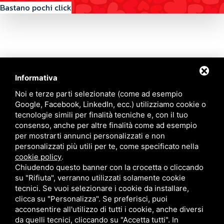
Bastano pochi click
Informativa
Contattaci
Noi e terze parti selezionate (come ad esempio
Google, Facebook, LinkedIn, ecc.) utilizziamo cookie o
tecnologie simili per finalità tecniche e, con il tuo
Via Quinto Bucci, 205, 47521 Cesena (FC)
consenso, anche per altre finalità come ad esempio
+39 0543 31536
per mostrarti annunci personalizzati e non
+39 320 6635083
personalizzati più utili per te, come specificato nella
info@amiciziaeamore.it
cookie policy
.
Links
Chiudendo questo banner con la crocetta o cliccando
su "Rifiuta", verranno utilizzati solamente cookie
tecnici. Se vuoi selezionare i cookie da installare,
Chi siamo
Annunci
clicca su "Personalizza". Se preferisci, puoi
Crea il tuo profilo
Blog
acconsentire all'utilizzo di tutti i cookie, anche diversi
Franchising
Contatti
da quelli tecnici, cliccando su "Accetta tutti". In