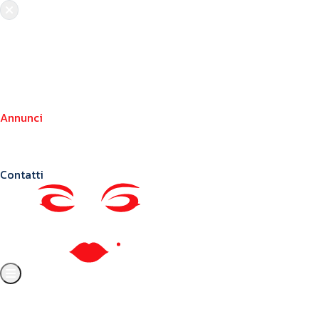
Chi siamo
Crea il tuo profilo
Franchising
Annunci
Blog
Contatti