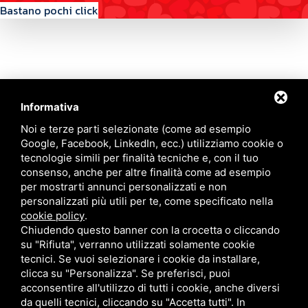
Bastano pochi click
Informativa
Contattaci
Noi e terze parti selezionate (come ad esempio
Google, Facebook, LinkedIn, ecc.) utilizziamo cookie o
tecnologie simili per finalità tecniche e, con il tuo
Via Quinto Bucci, 205, 47521 Cesena (FC)
consenso, anche per altre finalità come ad esempio
+39 0543 31536
per mostrarti annunci personalizzati e non
+39 320 6635083
personalizzati più utili per te, come specificato nella
info@amiciziaeamore.it
cookie policy
.
Links
Chiudendo questo banner con la crocetta o cliccando
su "Rifiuta", verranno utilizzati solamente cookie
tecnici. Se vuoi selezionare i cookie da installare,
Chi siamo
Annunci
clicca su "Personalizza". Se preferisci, puoi
Crea il tuo profilo
Blog
acconsentire all'utilizzo di tutti i cookie, anche diversi
Franchising
Contatti
da quelli tecnici, cliccando su "Accetta tutti". In