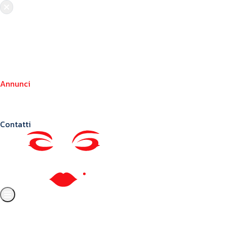
Chi siamo
Crea il tuo profilo
Franchising
Annunci
Blog
Contatti