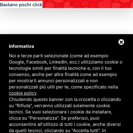
Bastano pochi click
Informativa
Contattaci
Noi e terze parti selezionate (come ad esempio
Google, Facebook, LinkedIn, ecc.) utilizziamo cookie o
tecnologie simili per finalità tecniche e, con il tuo
Via Quinto Bucci, 205, 47521 Cesena (FC)
consenso, anche per altre finalità come ad esempio
+39 0543 31536
per mostrarti annunci personalizzati e non
+39 320 6635083
personalizzati più utili per te, come specificato nella
info@amiciziaeamore.it
cookie policy
.
Links
Chiudendo questo banner con la crocetta o cliccando
su "Rifiuta", verranno utilizzati solamente cookie
tecnici. Se vuoi selezionare i cookie da installare,
Chi siamo
Annunci
clicca su "Personalizza". Se preferisci, puoi
Crea il tuo profilo
Blog
acconsentire all'utilizzo di tutti i cookie, anche diversi
Franchising
Contatti
da quelli tecnici, cliccando su "Accetta tutti". In