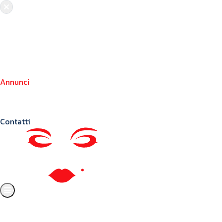
Chi siamo
Crea il tuo profilo
Franchising
Annunci
Blog
Contatti