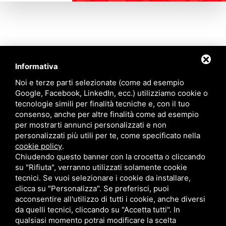
Informativa
Contattaci
Noi e terze parti selezionate (come ad esempio
Google, Facebook, LinkedIn, ecc.) utilizziamo cookie o
tecnologie simili per finalità tecniche e, con il tuo
Via Quinto Bucci, 205, 47521 Cesena (FC)
consenso, anche per altre finalità come ad esempio
+39 0543 31536
per mostrarti annunci personalizzati e non
+39 320 6635083
personalizzati più utili per te, come specificato nella
info@amiciziaeamore.it
cookie policy
.
Links
Chiudendo questo banner con la crocetta o cliccando
su "Rifiuta", verranno utilizzati solamente cookie
tecnici. Se vuoi selezionare i cookie da installare,
Chi siamo
Annunci
clicca su "Personalizza". Se preferisci, puoi
Crea il tuo profilo
Blog
acconsentire all'utilizzo di tutti i cookie, anche diversi
Franchising
Contatti
da quelli tecnici, cliccando su "Accetta tutti". In
Follow Us
qualsiasi momento potrai modificare la scelta