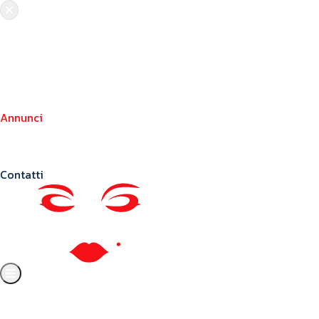
Chi siamo
Crea il tuo profilo
Franchising
Annunci
Blog
Contatti