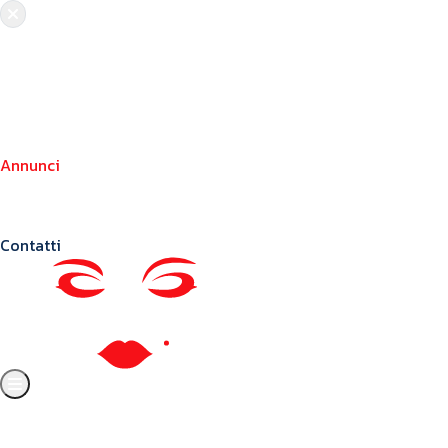
Chi siamo
Crea il tuo profilo
Franchising
Annunci
Blog
Contatti