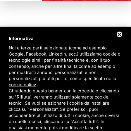
Informativa
Contattaci
Noi e terze parti selezionate (come ad esempio
Google, Facebook, LinkedIn, ecc.) utilizziamo cookie o
tecnologie simili per finalità tecniche e, con il tuo
Via Quinto Bucci, 205, 47521 Cesena (FC)
consenso, anche per altre finalità come ad esempio
+39 0543 31536
per mostrarti annunci personalizzati e non
+39 320 6635083
personalizzati più utili per te, come specificato nella
info@amiciziaeamore.it
cookie policy
.
Links
Chiudendo questo banner con la crocetta o cliccando
su "Rifiuta", verranno utilizzati solamente cookie
tecnici. Se vuoi selezionare i cookie da installare,
Chi siamo
Annunci
clicca su "Personalizza". Se preferisci, puoi
Crea il tuo profilo
Blog
acconsentire all'utilizzo di tutti i cookie, anche diversi
Franchising
Contatti
da quelli tecnici, cliccando su "Accetta tutti". In
Follow Us
qualsiasi momento potrai modificare la scelta