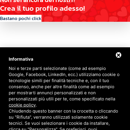
C
r
e
a
i
l
t
u
o
p
r
o
f
i
l
o
a
d
e
s
s
o
!
Bastano pochi click
Informativa
Contattaci
Noi e terze parti selezionate (come ad esempio
Google, Facebook, LinkedIn, ecc.) utilizziamo cookie o
tecnologie simili per finalità tecniche e, con il tuo
Via Quinto Bucci, 205, 47521 Cesena (FC)
consenso, anche per altre finalità come ad esempio
+39 0543 31536
per mostrarti annunci personalizzati e non
+39 320 6635083
personalizzati più utili per te, come specificato nella
info@amiciziaeamore.it
cookie policy
.
Links
Chiudendo questo banner con la crocetta o cliccando
su "Rifiuta", verranno utilizzati solamente cookie
tecnici. Se vuoi selezionare i cookie da installare,
Chi siamo
Annunci
clicca su "Personalizza". Se preferisci, puoi