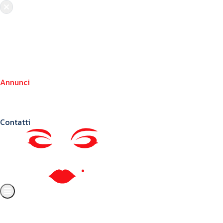
Chi siamo
Crea il tuo profilo
Franchising
Annunci
Blog
Contatti